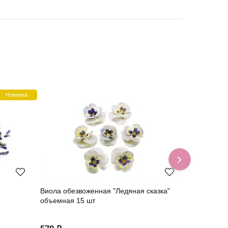
Новинка
Виола обезвоженная "Ледяная сказка"
Виола обез
объемная 15 шт
плоская 20