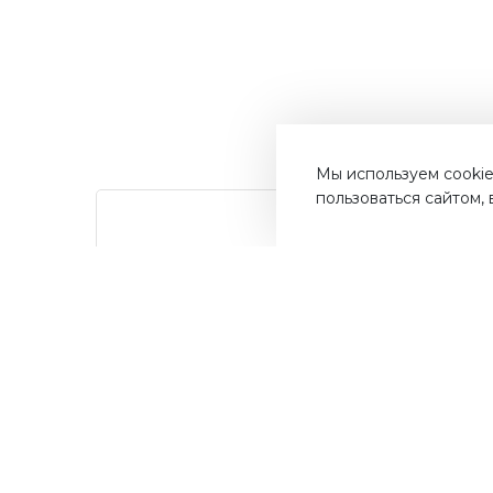
Мы используем cookie
пользоваться сайтом,
от суммы
Дос
До 10%
покупок на бонусный
Быст
счет
ва
Мос
Получайте до 10% бонусов с
первой покупки и используйте