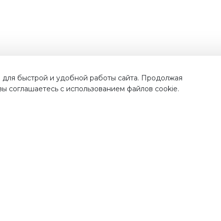
Наши преимущества
 для быстрой и удобной работы сайта. Продолжая
 вы соглашаетесь с использованием файлов cookie.
тавка по
всей России
Проверенная проду
от лучших бренд
рая и недорогая доставка
ших покупок по Москве,
Во всех наших магазинах, 
ковской области и всем
качественная продукци
регионам России.
проверенных поставщик