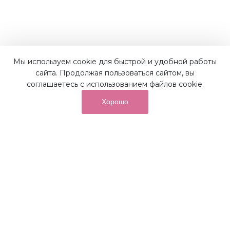
Мы используем cookie для быстрой и удобной работы
Наши преимущества
сайта. Продолжая пользоваться сайтом, вы
соглашаетесь с использованием файлов cookie.
Хорошо
от суммы покупок на бонусный
До 10%
счет
Получайте до 10% бонусов с первой покупки и
используйте их для последующих покупок в наших