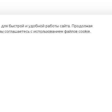
Наши преимущества
 для быстрой и удобной работы сайта. Продолжая
 вы соглашаетесь с использованием файлов cookie.
тавка по
всей России
Проверенная проду
от лучших бренд
рая и недорогая доставка
ших покупок по Москве,
Во всех наших магазинах, 
ковской области и всем
качественная продукци
регионам России.
проверенных поставщик
полностью прошедш
процедуру сертификац