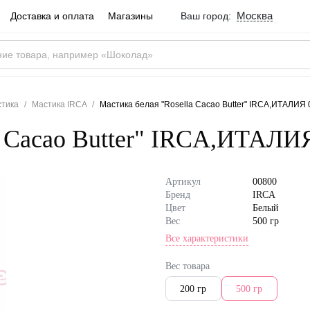
Москва
Доставка и оплата
Магазины
Ваш город:
Город определен ве
Москва
Россия
Да
стика
Мастика IRCA
Мастика белая "Rosella Cacao Butter" IRCA,ИТАЛИЯ 0
a Cacao Butter" IRCA,ИТАЛИЯ
Артикул
00800
Бренд
IRCA
Цвет
Белый
Вес
500 гр
Все характеристики
Состав
сахар, глюко
као-масло, р
Вес товара
л, влагоудер
200 гр
500 гр
т глицерин Е
торы, загусти