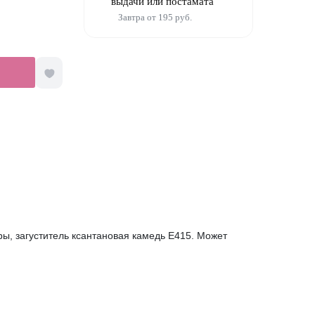
выдачи или постамата
15. Может соде
Завтра от 195 руб.
ои и орехов.
ры, загуститель ксантановая камедь Е415. Может