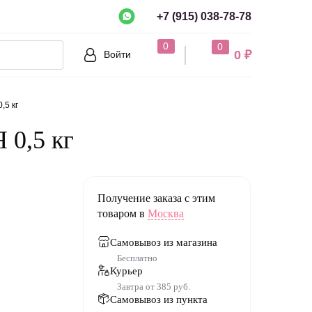
+7 (915) 038-78-78
рно?
0
0
0 ₽
Войти
Нет
,5 кг
 0,5 кг
Получение заказа с этим
товаром в
Москва
Самовывоз из магазина
зный сироп, ка
Бесплатно
исовый крахма
Курьер
живающий аген
Завтра от 385 руб.
422, ароматиза
Самовывоз из пункта
тель ксантанов