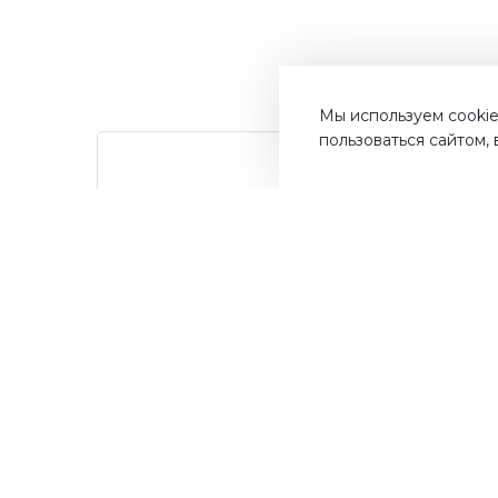
Мы используем cookie
пользоваться сайтом,
от суммы
Дос
До 10%
покупок на бонусный
Быст
счет
ва
Мос
Получайте до 10% бонусов с
первой покупки и используйте
их для последующих покупок в
наших магазинах и на сайте.