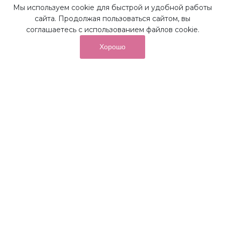
Мы используем cookie для быстрой и удобной работы
Наши преимущества
сайта. Продолжая пользоваться сайтом, вы
соглашаетесь с использованием файлов cookie.
Хорошо
от суммы покупок на бонусный
До 10%
счет
Получайте до 10% бонусов с первой покупки и
используйте их для последующих покупок в наших
магазинах и на сайте.