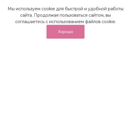
Мы используем cookie для быстрой и удобной работы
Наши преимущества
сайта. Продолжая пользоваться сайтом, вы
соглашаетесь с использованием файлов cookie.
Хорошо
от суммы покупок на бонусный
До 10%
счет
Получайте до 10% бонусов с первой покупки и
используйте их для последующих покупок в наших
магазинах и на сайте.