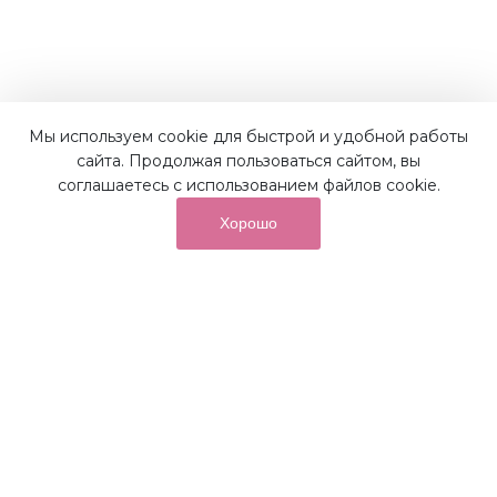
Мы используем cookie для быстрой и удобной работы
Наши преимущества
сайта. Продолжая пользоваться сайтом, вы
соглашаетесь с использованием файлов cookie.
Хорошо
от суммы покупок на бонусный
До 10%
счет
Получайте до 10% бонусов с первой покупки и
используйте их для последующих покупок в наших