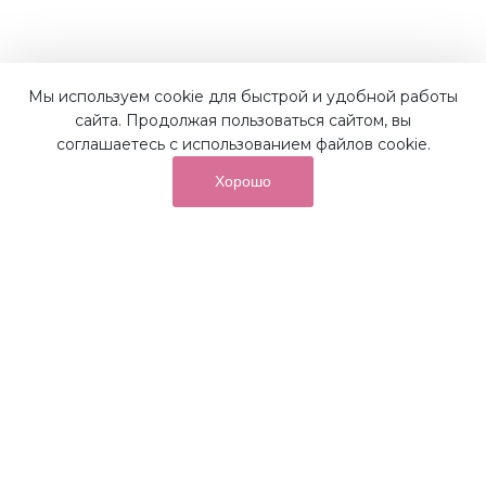
Мы используем cookie для быстрой и удобной работы
Наши преимущества
сайта. Продолжая пользоваться сайтом, вы
соглашаетесь с использованием файлов cookie.
Хорошо
от суммы покупок на бонусный
До 10%
счет
Получайте до 10% бонусов с первой покупки и
используйте их для последующих покупок в наших
магазинах и на сайте.