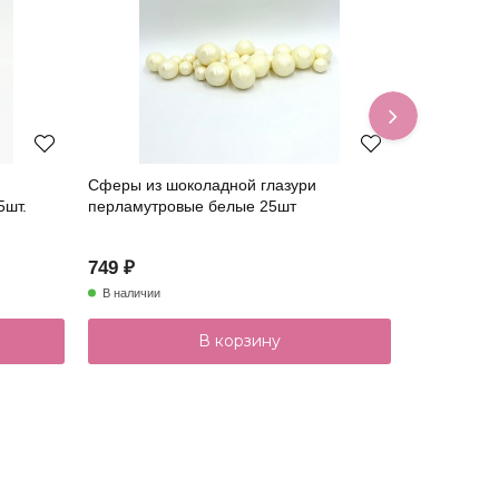
Сферы из шоколадной глазури
Сферы из ш
5шт.
перламутровые белые 25шт
зеленые 10
749 ₽
399 ₽
В наличии
Нет в налич
В корзину