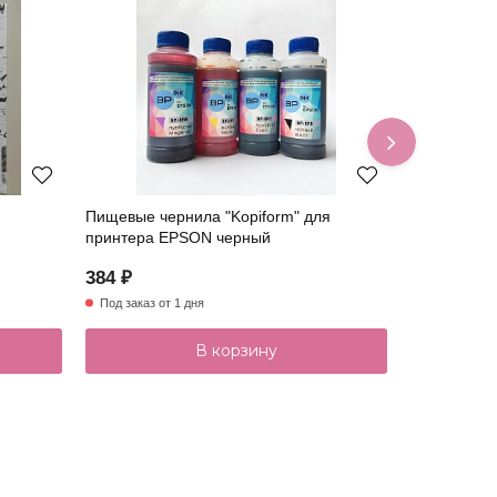
Пищевые чернила "Kopiform" для
Набор черн
принтера EPSON черный
Epson
384 ₽
1 539 ₽
Под заказ от 1 дня
В наличии
В корзину