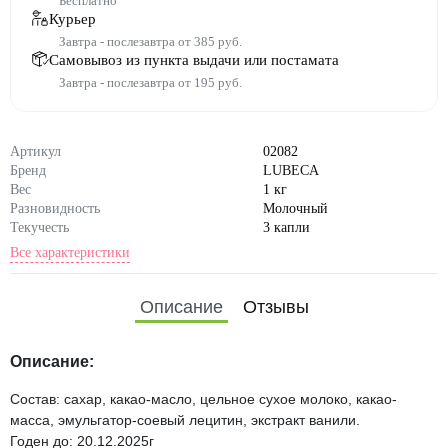
Бесплатно
Курьер
Завтра - послезавтра от 385 руб.
Самовывоз из пункта выдачи или постамата
Завтра - послезавтра от 195 руб.
Артикул
02082
Бренд
LUBECA
Вес
1 кг
Разновидность
Молочный
Текучесть
3 капли
Все характеристики
Состав
сахар, какао-масло, цельное
сухое молоко, какао-масса, э
Описание
Отзывы
мульгатор-соевый лецитин,
экстракт ванили. Молочный
шоколад высшего качества,
Описание:
изготовленный из высокока
чественного какао с цельны
Состав: сахар, какао-масло, цельное сухое молоко, какао-
м сухим молоком (35% кака
масса, эмульгатор-соевый лецитин, экстракт ванили.
о продуктов).
Годен до: 20.12.2025г