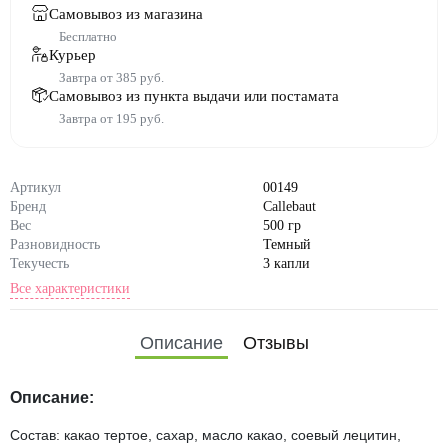
Самовывоз из магазина
Бесплатно
Курьер
Завтра от 385 руб.
Самовывоз из пункта выдачи или постамата
Завтра от 195 руб.
Артикул
00149
Бренд
Callebaut
Вес
500 гр
Разновидность
Темный
Текучесть
3 капли
Все характеристики
Состав
какао тертое; сахар; масло ка
као; эмульгатор: соевый лец
Описание
Отзывы
итин; натуральный ароматиз
атор: ваниль
Описание:
Состав: какао тертое, сахар, масло какао, соевый лецитин,