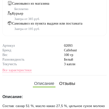
Самовывоз из магазина
Бесплатно
Курьер
Завтра от 385 руб.
Самовывоз из пункта выдачи или постамата
Завтра от 195 руб.
Артикул
02093
Бренд
Callebaut
Вес
100 гр
Разновидность
Белый
Текучесть
3 капли
Все характеристики
Состав
сахар; масло какао; сухое це
льное молоко; эмульгатор: с
Описание
Отзывы
оевый лецитин; натуральны
й ароматизатор: лимон; крас
итель: E132, E100; натураль
Описание:
ный ароматизатор: ваниль
Состав: сахар 51 %, масло какао 27,5 %, цельное сухое молоко