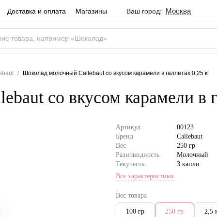
Москва
Доставка и оплата
Магазины
Ваш город:
Город определен ве
Москва
Россия
Да
ebaut
Шоколад молочный Callebaut со вкусом карамели в галлетах 0,25 кг
baut со вкусом карамели в г
Артикул
00123
Бренд
Callebaut
Вес
250 гр
Разновидность
Молочный
Текучесть
3 капли
Все характеристики
Состав
сахар; масло 
льное молоко;
Вес товара
сухое обезжи
100 гр
250 гр
2,5 
о; карамелиз