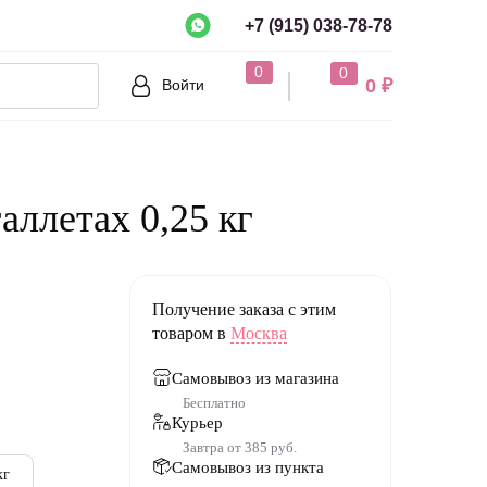
+7 (915) 038-78-78
рно?
0
0
0 ₽
Войти
Нет
аллетах 0,25 кг
Получение заказа с этим
товаром в
Москва
Самовывоз из магазина
Бесплатно
какао; сухое це
Курьер
 какао тертое;
Завтра от 385 руб.
ренное молок
Самовывоз из пункта
кг
ованный сахар;