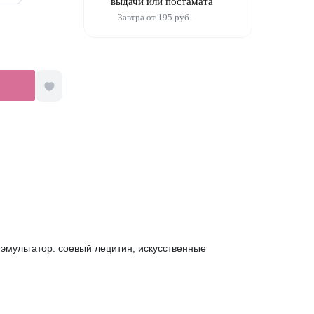
выдачи или постамата
соевый лецити
Завтра от 195 руб.
нные ароматиза
ль: E160c; нат
матизатор: ван
 эмульгатор: соевый лецитин; искусственные