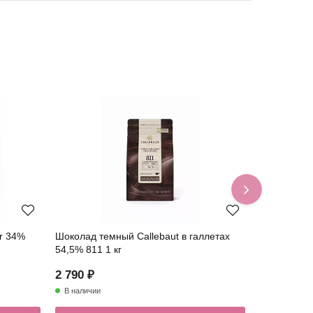
r 34%
Шоколад темный Callebaut в галлетах
Шоколад бе
54,5% 811 1 кг
25,9% CW2 
2 790 ₽
1 049 ₽
В наличии
В наличии