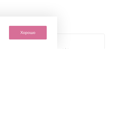
Хорошо
кция
Индивидуальный подход
ов
к каждому покупателю
только
Наши сотрудники всегда
я от
помогут вам с выбором товаров
ов и
и другими интересующими вас
ая
вопросами
ии.