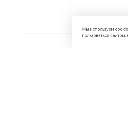
Мы используем cookie
пользоваться сайтом,
от суммы
Дос
До 10%
покупок на бонусный
Быст
счет
ва
Мос
Получайте до 10% бонусов с
первой покупки и используйте
их для последующих покупок в
наших магазинах и на сайте.