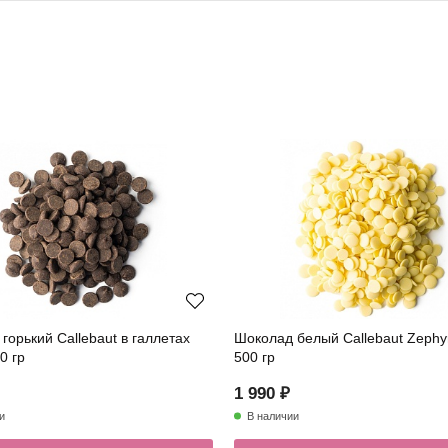
горький Callebaut в галлетах
Шоколад белый Callebaut Zephy
0 гр
500 гр
1 990 ₽
и
В наличии