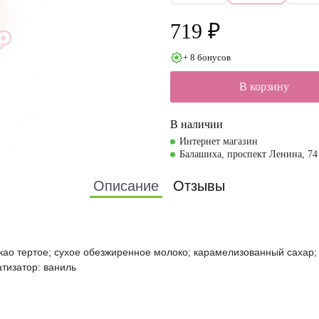
эмульгатор: 
н; искусстве
719 ₽
торы; красите
уральный аро
+ 8 бонусов
иль
В корзину
В наличии
Интернет магазин
Балашиха, проспект Ленина, 74
Описание
Отзывы
акао тертое; сухое обезжиренное молоко; карамелизованный сахар;
тизатор: ваниль