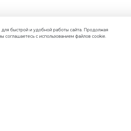
Наши преимущества
 для быстрой и удобной работы сайта. Продолжая
 вы соглашаетесь с использованием файлов cookie.
тавка по
всей России
Проверенная проду
от лучших бренд
рая и недорогая доставка
ших покупок по Москве,
Во всех наших магазинах, 
ковской области и всем
качественная продукци
регионам России.
проверенных поставщик
полностью прошедш
процедуру сертификац