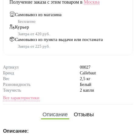
Получение заказа с этим товаром в
Москва
Самовывоз из магазина
Бесплатно
Курьер
Завтра от 420 руб.
Самовывоз из пункта выдачи или постамата
Завтра от 225 руб.
Артикул
00027
Бренд
Callebaut
Вес
2,5 кг
Разновидность
Белый
Текучесть
2 капли
Все характеристики
Состав
сахар; масло какао; сухое це
льное молоко; эмульгатор: с
Описание
Отзывы
оевый лецитин; натуральны
й ароматизатор: ваниль
Описание: