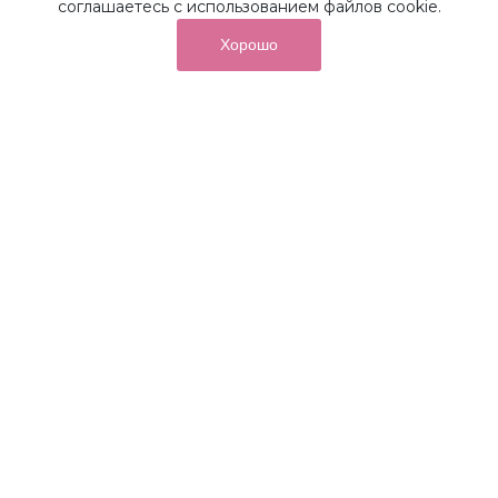
соглашаетесь с использованием файлов cookie.
Хорошо
от суммы покупок на бонусный
До 10%
счет
Получайте до 10% бонусов с первой покупки и
используйте их для последующих покупок в наших
магазинах и на сайте.