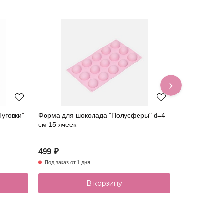
уговки"
Форма для шоколада "Полусферы" d=4
Форма для
см 15 ячеек
d=2,8 см 2
499 ₽
349 ₽
Под заказ от 1 дня
Под заказ от
В корзину