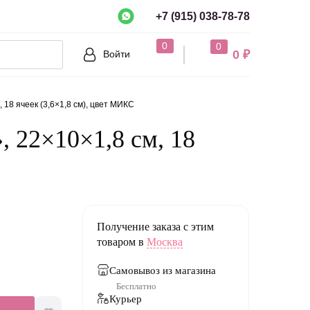
+7 (915) 038-78-78
рно?
0
0
0 ₽
Войти
Нет
18 ячеек (3,6×1,8 см), цвет МИКС
, 22×10×1,8 см, 18
Получение заказа с этим
товаром в
Москва
Самовывоз из магазина
Бесплатно
Курьер