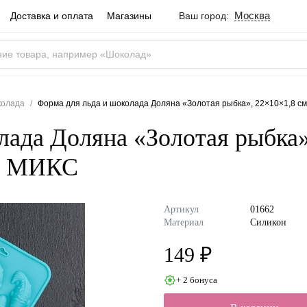
Москва
Доставка и оплата
Магазины
Ваш город:
Город определен ве
Москва
Россия
Да
колада
Форма для льда и шоколада Доляна «Золотая рыбка», 22×10×1,8 см, 
лада Доляна «Золотая рыбка»
ет МИКС
Артикул
01662
Материал
Силикон
149 ₽
+ 2 бонуса