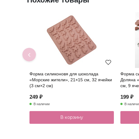
Форма силиконовя для шоколада
Форма с
«Морские жители», 21×15 см, 32 ячейки
Доляна 
(3 см×2 см)
см, 9 яч
249 ₽
199 ₽
В наличии
В наличи
В корзину