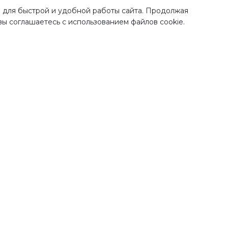
 для быстрой и удобной работы сайта. Продолжая
 вы соглашаетесь с использованием файлов cookie.
тавка по
всей России
Проверенная проду
от лучших бренд
рая и недорогая доставка
ших покупок по Москве,
Во всех наших магазинах, 
ковской области и всем
качественная продукци
регионам России.
проверенных поставщик
полностью прошедш
процедуру сертификац