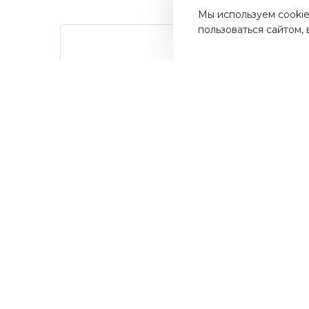
Мы используем cookie
пользоваться сайтом,
от суммы
Дос
До 10%
покупок на бонусный
Быст
счет
ва
Мос
Получайте до 10% бонусов с
первой покупки и используйте
их для последующих покупок в
наших магазинах и на сайте.