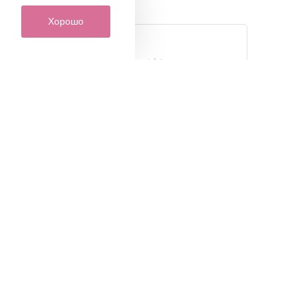
Хорошо
кция
Индивидуальный подход
ов
к каждому покупателю
только
Наши сотрудники всегда
я от
помогут вам с выбором товаров
ов и
и другими интересующими вас
ая
вопросами
ии.