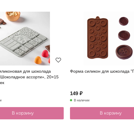
иликоновая для шоколада
Форма силикон для шоколада "П
«Шоколадное ассорти», 20×15
еек
149 ₽
и
В наличии
В корзину
В корзину