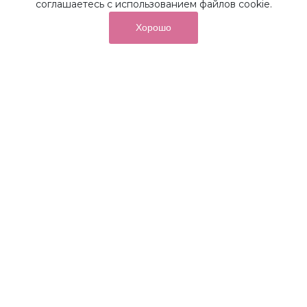
соглашаетесь с использованием файлов cookie.
Хорошо
от суммы покупок на бонусный
До 10%
счет
Получайте до 10% бонусов с первой покупки и
используйте их для последующих покупок в наших
магазинах и на сайте.