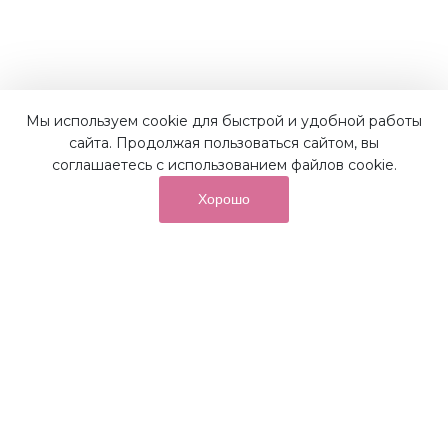
Мы используем cookie для быстрой и удобной работы
Наши преимущества
сайта. Продолжая пользоваться сайтом, вы
соглашаетесь с использованием файлов cookie.
Хорошо
от суммы покупок на бонусный
До 10%
счет
Получайте до 10% бонусов с первой покупки и
используйте их для последующих покупок в наших