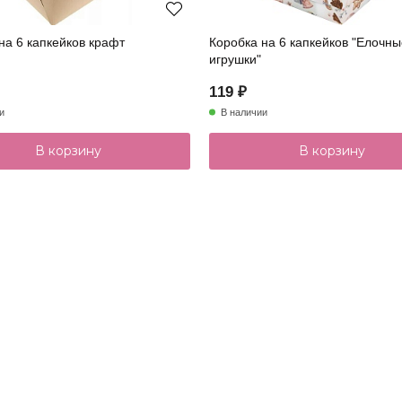
на 6 капкейков крафт
Коробка на 6 капкейков "Елочн
игрушки"
119 ₽
и
В наличии
В корзину
В корзину