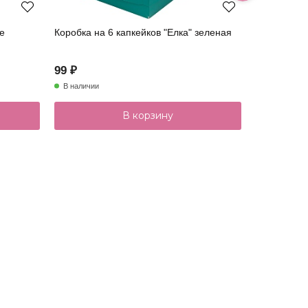
ые
Коробка на 6 капкейков "Елка" зеленая
Коробка на 
красным о
99 ₽
99 ₽
В наличии
В наличии
В корзину