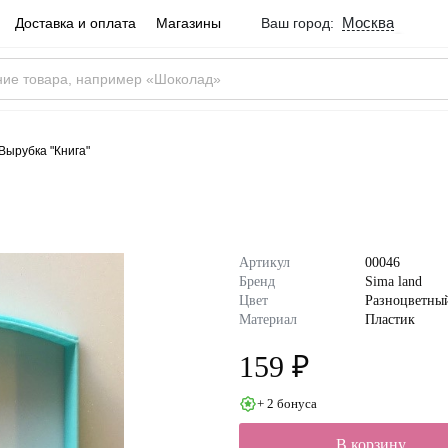
Москва
Доставка и оплата
Магазины
Ваш город:
Город определен ве
Москва
Россия
Да
Вырубка "Книга"
Артикул
00046
Бренд
Sima land
Цвет
Разноцветны
Материал
Пластик
159 ₽
+ 2 бонуса
В корзину