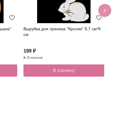
льшое"
Вырубка для пряника "Кролик" 9,7 см*8
Вырубка дл
см
см*1,5 см
199 ₽
249 ₽
В наличии
В наличии
В корзину