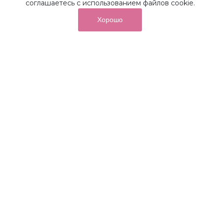
соглашаетесь с использованием файлов cookie.
Хорошо
от суммы покупок на бонусный
До 10%
счет
Получайте до 10% бонусов с первой покупки и
используйте их для последующих покупок в наших
магазинах и на сайте.