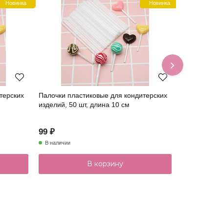
Новинка
Новинка
терских
Палочки пластиковые для кондитерских
Палочки ак
изделий, 50 шт, длина 10 см
"Черный" 1
99 ₽
179 ₽
В наличии
В наличии
В корзину