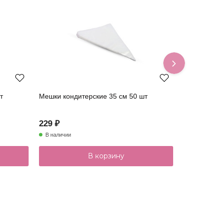
т
Мешки кондитерские 35 см 50 шт
Мешки конд
229 ₽
389 ₽
В наличии
В наличии
В корзину