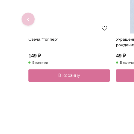
Свеча "топпер"
Украшени
рождени
149 ₽
49 ₽
В наличии
В наличи
В корзину