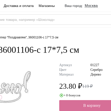
Москва
Доставка и оплата
Магазины
Ваш город:
Город определен ве
Москва
Россия
Да
ппер "Поздравляю", 36001106-с 17*7,5 см
36001106-с 17*7,5 см
Артикул
01227
Цвет
Серебро
Материал
Дерево
23.80 ₽
119 ₽
+ 0 бонусов
В корзину