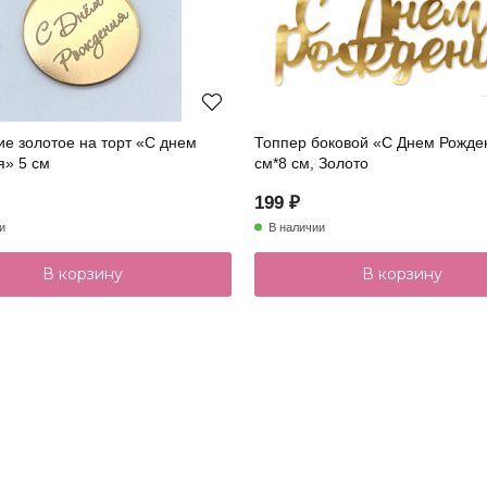
е золотое на торт «С днем
Топпер боковой «С Днем Рожде
я» 5 см
см*8 см, Золото
199 ₽
и
В наличии
В корзину
В корзину