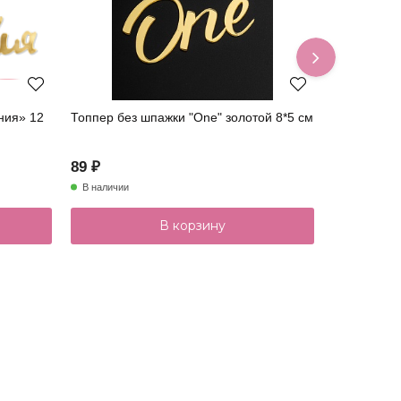
ния» 12
Топпер без шпажки "One" золотой 8*5 см
Топпер акр
36001001-з
89 ₽
199 ₽
В наличии
В наличии
В корзину