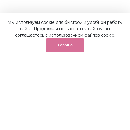
Мы используем cookie для быстрой и удобной работы
Наши преимущества
сайта. Продолжая пользоваться сайтом, вы
соглашаетесь с использованием файлов cookie.
Хорошо
от суммы покупок на бонусный
До 10%
счет
Получайте до 10% бонусов с первой покупки и
используйте их для последующих покупок в наших
магазинах и на сайте.