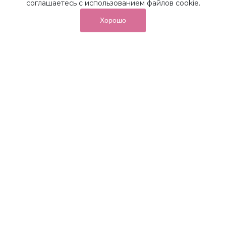
соглашаетесь с использованием файлов cookie.
Хорошо
от суммы покупок на бонусный
До 10%
счет
Получайте до 10% бонусов с первой покупки и
используйте их для последующих покупок в наших
магазинах и на сайте.