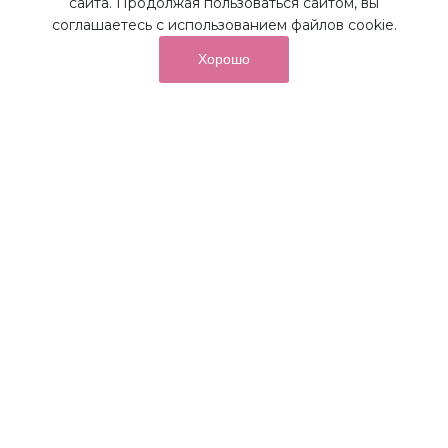
сайта. Продолжая пользоваться сайтом, вы
соглашаетесь с использованием файлов cookie.
Хорошо
от суммы покупок на бонусный
До 10%
счет
Получайте до 10% бонусов с первой покупки и
используйте их для последующих покупок в наших
магазинах и на сайте.